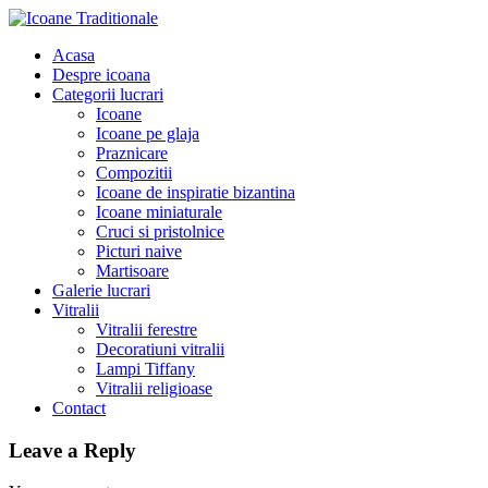
Acasa
Despre icoana
Categorii lucrari
Icoane
Icoane pe glaja
Praznicare
Compozitii
Icoane de inspiratie bizantina
Icoane miniaturale
Cruci si pristolnice
Picturi naive
Martisoare
Galerie lucrari
Vitralii
Vitralii ferestre
Decoratiuni vitralii
Lampi Tiffany
Vitralii religioase
Contact
Leave a Reply