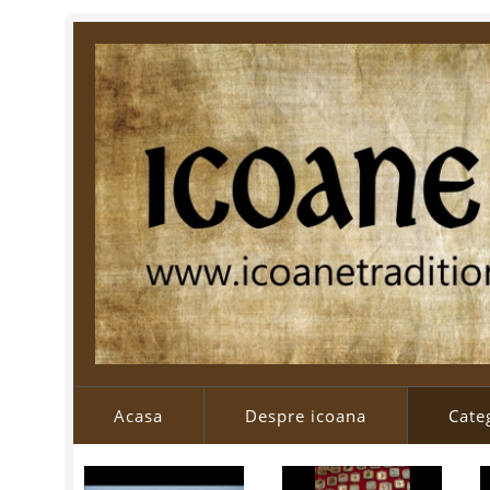
Acasa
Despre icoana
Categ