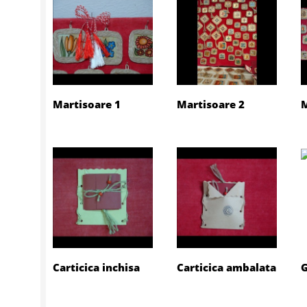
Martisoare 1
Martisoare 2
M
Carticica inchisa
Carticica ambalata
G