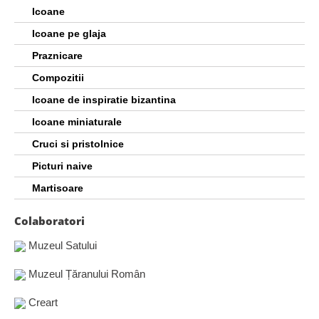
Icoane
Icoane pe glaja
Praznicare
Compozitii
Icoane de inspiratie bizantina
Icoane miniaturale
Cruci si pristolnice
Picturi naive
Martisoare
Colaboratori
Muzeul Satului
Muzeul Țăranului Român
Creart