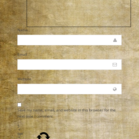
Name
Email
Website
Save my name, email, and website in this browser for the
next time I comment.
5
+
opt
=