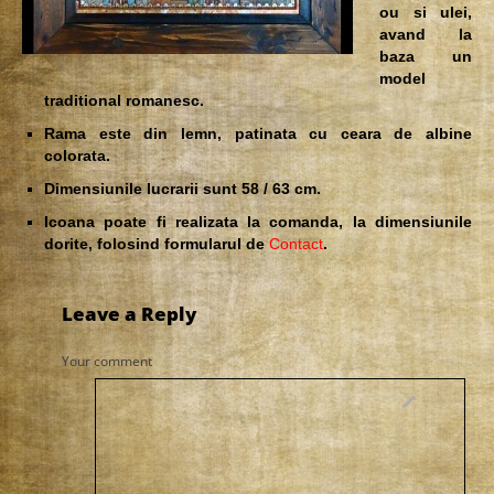
ou si ulei,
avand la
baza un
model
traditional romanesc.
Rama este din lemn, patinata cu ceara de albine
colorata.
Dimensiunile lucrarii sunt 58 / 63 cm.
Icoana poate fi realizata la comanda, la dimensiunile
dorite, folosind formularul de
Contact
.
Leave a Reply
Your comment