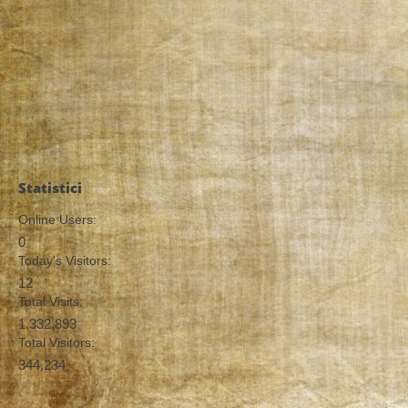
Statistici
Online Users:
0
Today's Visitors:
12
Total Visits:
1,332,893
Total Visitors:
344,234