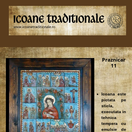
Praznicar
11
Icoana este
pictata pe
sticla,
executata in
tehnica
tempera cu
emulsie de