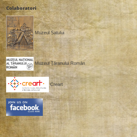
Colaboratori
Muzeul Satului
Muzeul Țăranului Român
Creart