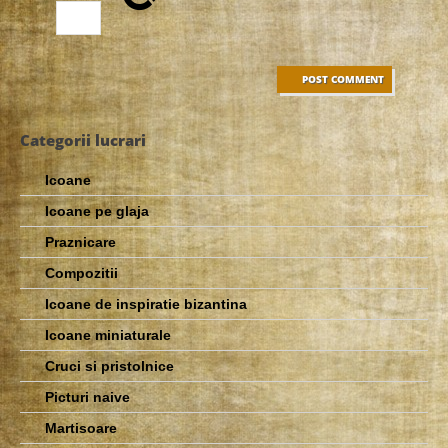
Categorii lucrari
Icoane
Icoane pe glaja
Praznicare
Compozitii
Icoane de inspiratie bizantina
Icoane miniaturale
Cruci si pristolnice
Picturi naive
Martisoare