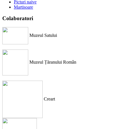
Picturi naive
Martisoare
Colaboratori
Muzeul Satului
Muzeul Țăranului Român
Creart