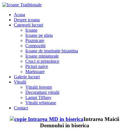
Acasa
Despre icoana
Categorii lucrari
Icoane
Icoane pe glaja
Praznicare
Compozitii
Icoane de inspiratie bizantina
Icoane miniaturale
Cruci si pristolnice
Picturi naive
Martisoare
Galerie lucrari
Vitralii
Vitralii ferestre
Decoratiuni vitralii
Lampi Tiffany
Vitralii religioase
Contact
Intrarea Maicii
Domnului in biserica