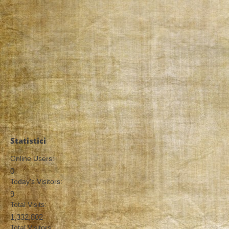
Statistici
Online Users:
0
Today's Visitors:
9
Total Visits:
1,332,802
Total Visitors: