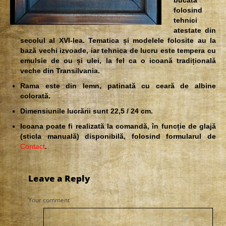
folosind
tehnici
atestate din
secolul al XVI-lea. Tematica și modelele folosite au la
bază vechi izvoade, iar tehnica de lucru este tempera cu
emulsie de ou și ulei, la fel ca o icoană tradițională
veche din Transilvania.
Rama este din lemn, patinată cu ceară de albine
colorată.
Dimensiunile lucrării sunt 22,5 / 24 cm.
Icoana poate fi realizată la comandă, în funcție de glajă
(sticla manuală) disponibilă, folosind formularul de
Contact
.
Leave a Reply
Your comment