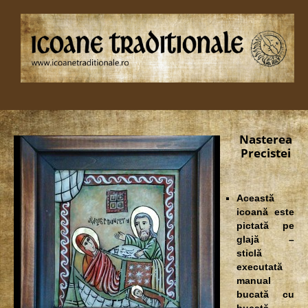
Nasterea
Precistei
Această
icoană este
pictată pe
glajă –
sticlă
executată
manual
bucată cu
bucată