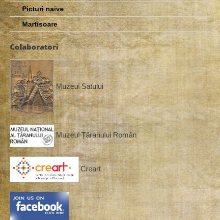
Picturi naive
Martisoare
Colaboratori
Muzeul Satului
Muzeul Țăranului Român
Creart