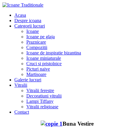
Acasa
Despre icoana
Categorii lucrari
Icoane
Icoane pe glaja
Praznicare
Compozitii
Icoane de inspiratie bizantina
Icoane miniaturale
Cruci si pristolnice
Picturi naive
Martisoare
Galerie lucrari
Vitralii
Vitralii ferestre
Decoratiuni vitralii
Lampi Tiffany
Vitralii religioase
Contact
Buna Vestire