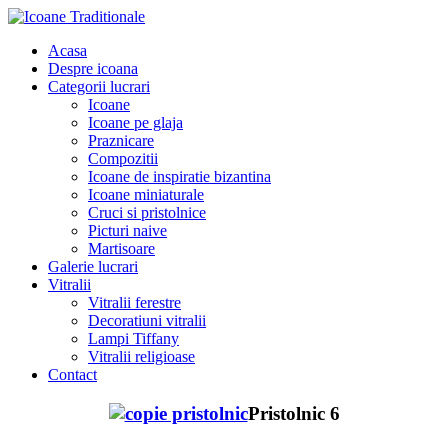
Acasa
Despre icoana
Categorii lucrari
Icoane
Icoane pe glaja
Praznicare
Compozitii
Icoane de inspiratie bizantina
Icoane miniaturale
Cruci si pristolnice
Picturi naive
Martisoare
Galerie lucrari
Vitralii
Vitralii ferestre
Decoratiuni vitralii
Lampi Tiffany
Vitralii religioase
Contact
Pristolnic 6