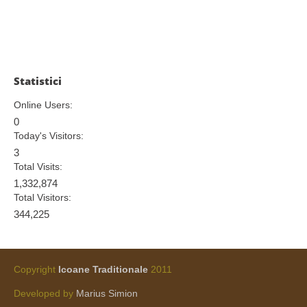
Statistici
Online Users:
0
Today's Visitors:
3
Total Visits:
1,332,874
Total Visitors:
344,225
Copyright
Icoane Traditionale
2011
Developed by
Marius Simion