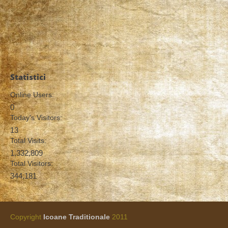
Statistici
Online Users:
0
Today's Visitors:
13
Total Visits:
1,332,809
Total Visitors:
344,181
Copyright
Icoane Traditionale
2011