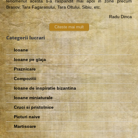
fenomenul acesta s-a raspandit mai apoi in zone precum
Brasov, Tara Fagarasului, Tara Oltului, Sibiu, etc.
Radu Dinca
Citeste mai mult
Categorii lucrari
Icoane
Icoane pe glaja
Praznicare
Compozitii
Icoane de inspiratie bizantina
Icoane miniaturale
Cruci si pristolnice
Picturi naive
Martisoare