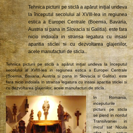
Tehnica picturii pe sticlă a apărut iniţial undeva
la începutul secolului al XVIII-lea in regiunea
estica a Europei Centrale (Boemia, Bavaria,
Austria si pana in Slovacia si Galitia). este fara
nicio indoiala in stransa legatura cu insasi
aparitia sticlei si cu dezvoltarea glajeriilor,
acele manufacturi de sticla..
Tehnica picturii pe sticlă a apărut iniţial undeva la începutul
secolului al XVIII-lea in regiunea estica a Europei Centrale
(Boemia, Bavaria, Austria si pana in Slovacia si Galitia). este
fara nicio indoiala in stransa legatura cu insasi aparitia sticlei si
cu dezvoltarea glajeriilor, acele manufacturi de sticla..
In Romania,
inceputurile
picturii pe sticla
se pierd in nordul
Transilvaniei in
micul sat Nicula
aflat la cativa