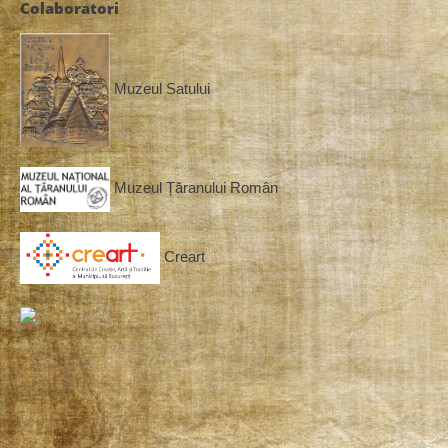
Colaboratori
Muzeul Satului
Muzeul Țăranului Român
Creart