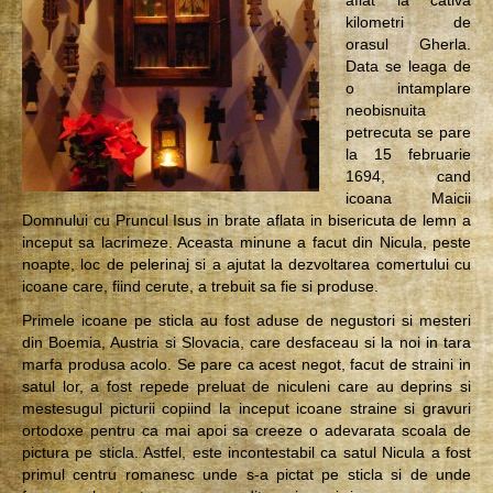
kilometri de
orasul Gherla.
Data se leaga de
o intamplare
neobisnuita
petrecuta se pare
la 15 februarie
1694, cand
icoana Maicii
Domnului cu Pruncul Isus in brate aflata in bisericuta de lemn a
inceput sa lacrimeze. Aceasta minune a facut din Nicula, peste
noapte, loc de pelerinaj si a ajutat la dezvoltarea comertului cu
icoane care, fiind cerute, a trebuit sa fie si produse.
Primele icoane pe sticla au fost aduse de negustori si mesteri
din Boemia, Austria si Slovacia, care desfaceau si la noi in tara
marfa produsa acolo. Se pare ca acest negot, facut de straini in
satul lor, a fost repede preluat de niculeni care au deprins si
mestesugul picturii copiind la inceput icoane straine si gravuri
ortodoxe pentru ca mai apoi sa creeze o adevarata scoala de
pictura pe sticla. Astfel, este incontestabil ca satul Nicula a fost
primul centru romanesc unde s-a pictat pe sticla si de unde