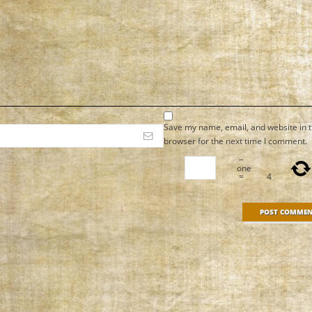
Save my name, email, and website in t
browser for the next time I comment.
−
one
=
4