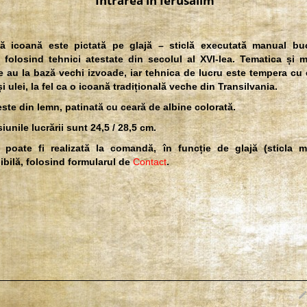
Intrarea in Ierusalim
ă icoană este pictată pe glajă – sticlă executată manual bu
 folosind tehnici atestate din secolul al XVI-lea. Tematica și 
te au la bază vechi izvoade, iar tehnica de lucru este tempera cu
i ulei, la fel ca o icoană tradițională veche din Transilvania.
ste din lemn, patinată cu ceară de albine colorată.
unile lucrării sunt 24,5 / 28,5 cm.
 poate fi realizată la comandă, în funcție de glajă (sticla m
ibilă, folosind formularul de
Contact
.