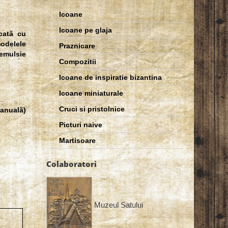
Icoane
Icoane pe glaja
cată cu
modelele
Praznicare
 emulsie
Compozitii
Icoane de inspiratie bizantina
Icoane miniaturale
Cruci si pristolnice
anuală)
Picturi naive
Martisoare
Colaboratori
Muzeul Satului