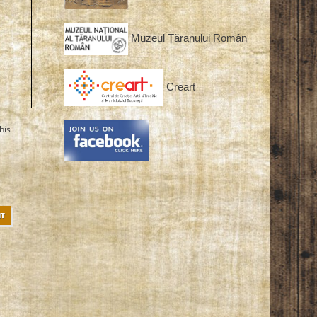
Muzeul Țăranului Român
Creart
his