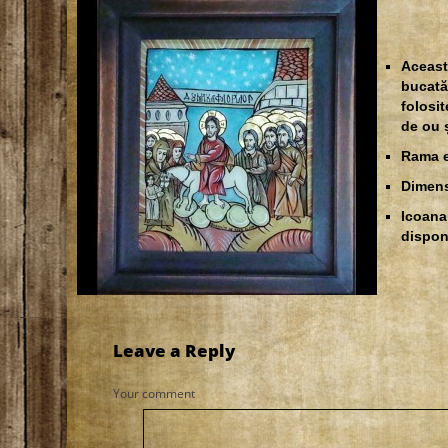
Aceast
bucată
folosi
de ou ș
Rama e
Dimensi
Icoana
dispon
Leave a Reply
Your comment